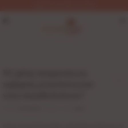
DARMOWA DOSTAWA OD 200ZŁ!
W jakiej temperaturze
0
najlepiej przechowywać
wino bezalkoholowe?
Dodano:
27-04-2020
w kategorii:
-
autor:
admin
Kupując wino powinniśmy wiedzieć w jaki sposób je przechowywać oraz