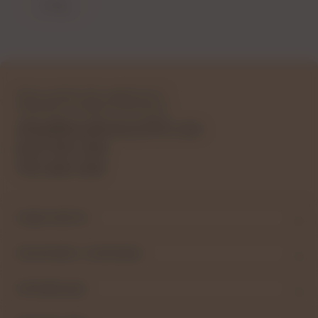
WYŚLIJ
Masz pytania lub wątpliwości?
Udzielimy wszelkich informacji!
sklep@bezalkohoLOVE.com
604 990 296
793 680 498
MOJE KONTO
PŁATNOŚCI I DOSTAWA
INFORMACJE