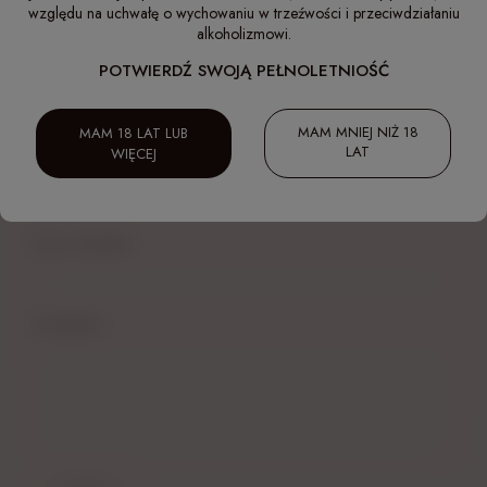
kilka stopni niższe w porównaniu do dzisiejszych czasów, gdzie w
względu na uchwałę o wychowaniu w trzeźwości i przeciwdziałaniu
domach temperatura ta oscyluje w okolicy 20°C. Przy takiej temperaturze
alkoholizmowi.
smak wina może się niestety zmienić w niekorzystny sposób.
POTWIERDŹ SWOJĄ PEŁNOLETNIOŚĆ
MAM MNIEJ NIŻ 18
MAM 18 LAT LUB
KOMENTARZE DO WPISU (0)
LAT
WIĘCEJ
Imię i nazwisko:
Komentarz: