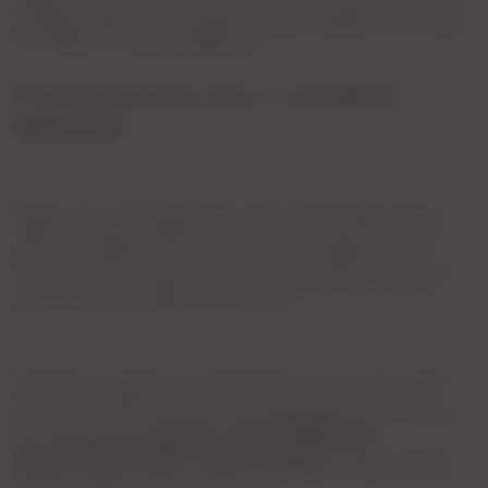
w jakiej temperaturze powinno być podawane, aby jego smak i aromat
był najlepszy. Radzimy dziś najlepsze sposoby na podanie oraz trzymanie
wina w domu, w tym bezalkoholowego.
Przechowywanie wina w warunkach
domowych
Kupując wino nie zawsze planujemy wypić je tego samego wieczoru.
Często zdarzają się wyjątkowe promocje, a czasami skuszeni dobrym
poleceniem czekamy na jego otwarcie podczas wyjątkowej okazji.
Domowe lodówki nie zawsze są dostosowane do tego, aby utrzymywać
wysoką jakość wina. Zależy nam na tym szczególnie, gdy zakupione
przez nas wino nie należało do tych tańszych.
Optymalnymi warunkami do przechowywania wina są ciemne miejsca o
umiarkowanej wilgotności i odpowiednio niskiej temperaturze. Wino
stojąc w kuchni jest narażone na towarzyszącą podczas gotowania parę i
ostre światło słoneczne.
Bardzo częstym błędem jest
pozostawianie butelki w pozycji pionowej
. W takim przypadku
korek bez kontaktu z płynem wysycha, wpuszczając więcej tlenu do jej