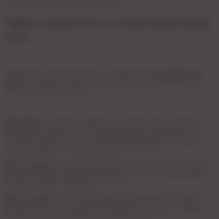
wnętrza, pozbawiając go swojego smaku.
Wpływ temperatury na smak podawanego
wina
Temperatura w jakiej serwujemy wino wpływa na jego
zapach oraz
smak
. W zależności od typu i koloru powinniśmy odpowiednio długo
schłodzić je przed podaniem.
Wino białe
- do lekkich i słodkich win z późnych zbiorów polecamy
temperaturę w okolicy 6–8°C, te bardziej złożone, przyprawowe i
mineralne między 8 a 12°C, natomiast najbardziej dojrzałe i utlenione
zalecamy podawać w wyższej temperaturze, 12–16°C
Wino czerwone
- te lżejsze, bezbeczkowe, (Saint-Laurent, Vinho Verd,
Beaujolais Village) najlepiej smakują mając 14–16°C, a dla pozostałych,
bardziej złożonych, sugerujemy 16–18°C
Wino musujące
- owocowe, takie jak prosecco, cava czy szampan
powinno mieć 6–8°C, natomiast te bogatsze, dojrzałe wina musujące i
beczkowe mogą być podawane w okolicy 10 do 12°C