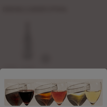
DRINKI/LIKIERY/PIWA
SINGRIA - 1000ML
49,99 zł
( 1 LITR = 49,99 zł )
1
2
3
4
«
»