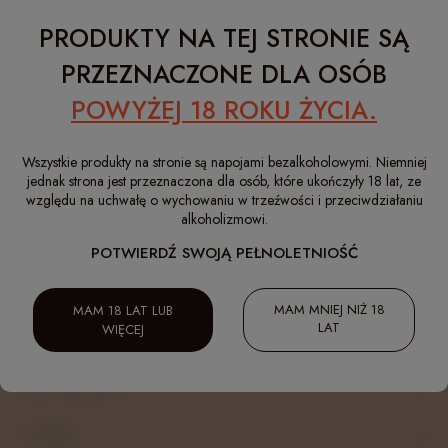
PRODUKTY NA TEJ STRONIE SĄ
Masz pytania lub wątpliwości?
PRZEZNACZONE DLA OSÓB
Udzielimy wszelkich informacji!
POWYŻEJ 18 ROKU ŻYCIA.
sklep@bezalkohoLOVE.com
604 990 296
793 680 498
Wszystkie produkty na stronie są napojami bezalkoholowymi. Niemniej
jednak strona jest przeznaczona dla osób, które ukończyły 18 lat, ze
względu na uchwałę o wychowaniu w trzeźwości i przeciwdziałaniu
alkoholizmowi.
MOJE KONTO
POTWIERDŹ SWOJĄ PEŁNOLETNIOŚĆ
PŁATNOŚCI I DOSTAWA
MAM MNIEJ NIŻ 18
MAM 18 LAT LUB
LAT
WIĘCEJ
INFORMACJE
BESTSELLERY
O NAS