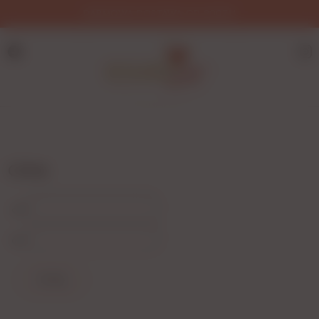
DARMOWA DOSTAWA OD 200ZŁ!
CENA
od
do
FILTRUJ