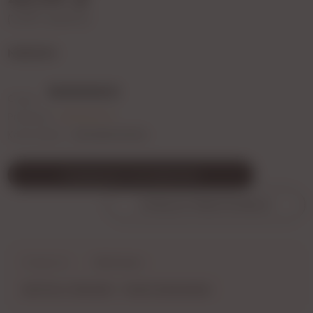
(1
LITR
=
66,65 zł
)
NIEBIESKI
Ocena:
Producent:
ESPADAFOR
Kod produktu:
8432286005554
POWIADOM O DOSTĘPNOŚCI
DODAJ DO PRZECHOWALNI
Dostępność:
brak towaru
ZAPYTAJ O PRODUKT
POLEĆ ZNAJOMEMU