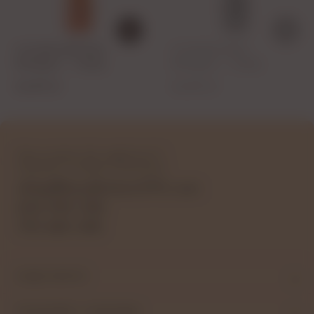
CLOUDEM BRONZE -
CLOUDEM ROSE -
MUSUJĄCY - 750ML
MUSUJĄCY - 750ML
44,99 zł
44,99 zł
Masz pytania lub wątpliwości?
Udzielimy wszelkich informacji!
sklep@bezalkohoLOVE.com
604 990 296
793 680 498
MOJE KONTO
PŁATNOŚCI I DOSTAWA