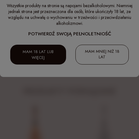
Wszystkie produkty na stronie są napojami bezalkoholowymi. Niemniej
Idealna temperatura:
7-9 st. C.
jednak strona jest przeznaczona dla osób, które ukończyły 18 lat, ze
względu na uchwałę o wychowaniu w trzeźwości i przeciwdziałaniu
Składniki:
woda gazowana, cukry, środek zakwaszający E-296, sok
jabłkowy z koncentratu, aromat jabłkowy, konserwanty: E-202 i E-211,
alkoholizmowi.
barwniki: E-133 i perłowe pigmenty na bazie miki.
POTWIERDŹ SWOJĄ PEŁNOLETNIOŚĆ
Wartość odżywcza w 100ml:
Wartość energetyczna
221,9kJ/53kcal, Tłuszcz 0g w tym kwasy tłuszczowe nasycone 0g,
Węglowodany 13,3g w tym cukry 13,1g, Białko <1g, Sól 0,003g.
MAM MNIEJ NIŻ 18
MAM 18 LAT LUB
LAT
WIĘCEJ
Opakowanie szklane nie jest objęte systemem kaucyjnym.
Zdjęcia produktu mają charakter poglądowy.
PRODUKTY POWIĄZANE