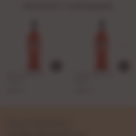
PRODUKTY POWIĄZANE
CIN CIN APERITIVO -
CIN CIN APERITIVO -
1000ML
500ML
39,99 zł
29,99 zł
Masz pytania lub wątpliwości?
Udzielimy wszelkich informacji!
sklep@bezalkohoLOVE.com