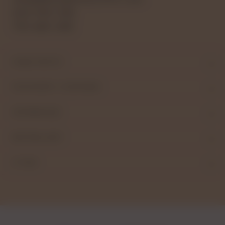
604 990 296
793 680 498
MOJE KONTO
PŁATNOŚCI I DOSTAWA
INFORMACJE
BESTSELLERY
O NAS