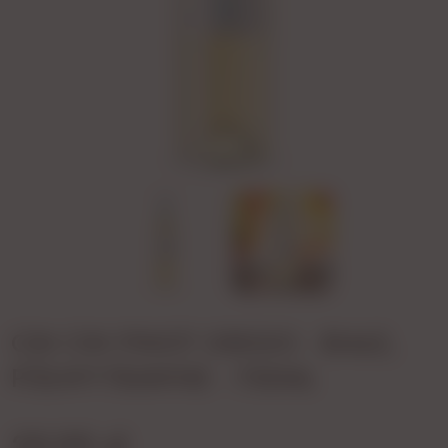
CIN CIN PINOT GRIGIO - BIAŁE,
PÓŁWYTRAWNE - 750ML
29,99 zł